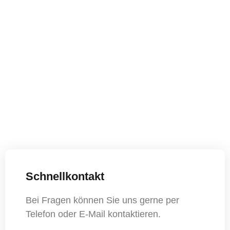
An und Abreise
Check In ab 14 Uhr
Check Out bis 10 Uhr
Endreinigung
: 40€
Schnellkontakt
Bei Fragen können Sie uns gerne per
Telefon oder E-Mail kontaktieren.