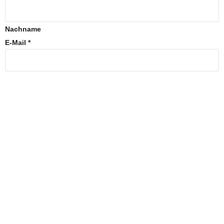
Nachname
E-Mail
*
Nummer
*
Personenanzahl
*
Apartment
*
Zeitraum
*
Kommentar oder Nachricht