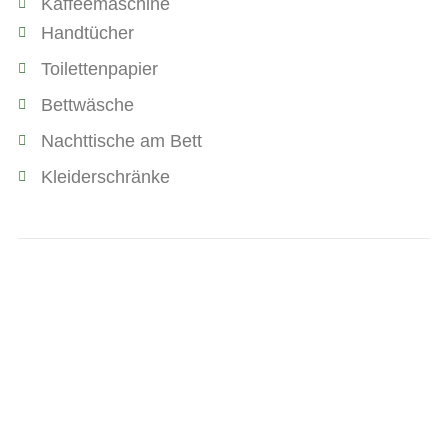
Kaffeemaschine
Handtücher
Toilettenpapier
Bettwäsche
Nachttische am Bett
Kleiderschränke
Infos
An und Abreise